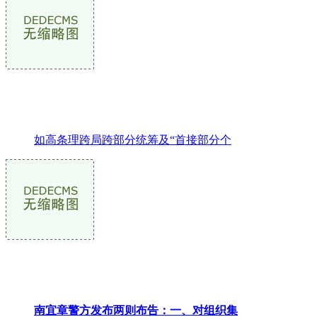
如高条理跨局跨部分统筹及“首接部分个
南宜章警方发布两则布告：一、对组织集