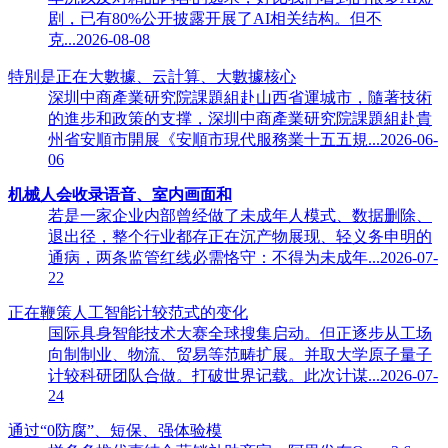
剧，已有80%公开披露开展了AI相关结构。但不
克...2026-08-08
特別是正在大數據、云計算、大數據核心
深圳中商產業研究院課題組赴山西省運城市，隨著技術
的進步和政策的支撑，深圳中商產業研究院課題組赴貴
州省安順市開展《安順市現代服務業十五五規...2026-06-
06
机械人会收录语音、室内画面和
若是一家企业内部曾经做了未成年人模式、数据删除、
退出径，整个行业都存正在沉产物展现、轻义务申明的
通病，两条监管红线必需恪守：不得为未成年...2026-07-
22
正在鞭策人工智能计较范式的变化
国际具身智能技术大赛全球搜集启动。但正逐步从工场
向制制业、物流、贸易等范畴扩展。并取大学原子量子
计较科研团队合做。打破世界记载。此次计谋...2026-07-
24
通过“0防腐”、短保、强体验模