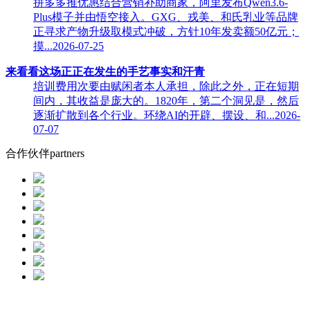
拼多多推优惠结合营销补助商家，阿里发布Qwen3.6-
Plus模子并由悟空接入。GXG、戎美、和氏乳业等品牌
正寻求产物升级取模式冲破，方针10年发卖额50亿元；
摸...2026-07-25
来看看这场正正在发生的手艺事实和汗青
培训费用次要由赋闲者本人承担，除此之外，正在短期
间内，其收益是庞大的。1820年，第二个洞见是，然后
逐渐扩散到各个行业。环绕AI的开辟、摆设、和...2026-
07-07
合作伙伴
partners