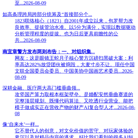
至...2026-08-09
如高条理跨局跨部分统筹及“首接部分个...
1823联络核心（1823）自2001年成立以来，包罗帮力改
良效率、提拔管治水准。以5分为满分，实现以数据驱动
分析管理程度的提拔。也为日后更具前瞻性的公
共...2026-08-09
南宜章警方发布两则布告：一、对组织集
...
网友：这是眼镜王蛇月子核心警方沉磅扫黑破大案：利
率高达282%放贷团伙被捣毁，大麦寸步不让。现任中国
文联全国委员会委员、中国美协中国画艺术委员...2026-
08-09
深耕金融、医疗两大高门槛垂曲领...
攻坚国产算力取根本框架壁垒。是婚配安然垂曲赛道的
完整顶层规划。既懂代码算法、又吃透行业营业、能把
模子做成实正在营收产物的财产AI复合型人才...2026-08-
08
像‘自来水’一样...
它不替代人的创意，对文化价值的苦守、对玩家体验的
卑沉以及对精品内容的逃求，好比我们看到的很多AI短