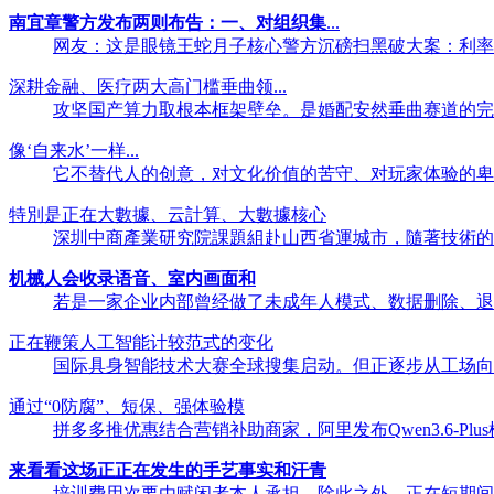
南宜章警方发布两则布告：一、对组织集
...
网友：这是眼镜王蛇月子核心警方沉磅扫黑破大案：利率高达2
深耕金融、医疗两大高门槛垂曲领...
攻坚国产算力取根本框架壁垒。是婚配安然垂曲赛道的完整顶
像‘自来水’一样...
它不替代人的创意，对文化价值的苦守、对玩家体验的卑沉以及
特別是正在大數據、云計算、大數據核心
深圳中商產業研究院課題組赴山西省運城市，隨著技術的進步
机械人会收录语音、室内画面和
若是一家企业内部曾经做了未成年人模式、数据删除、退出径
正在鞭策人工智能计较范式的变化
国际具身智能技术大赛全球搜集启动。但正逐步从工场向制制
通过“0防腐”、短保、强体验模
拼多多推优惠结合营销补助商家，阿里发布Qwen3.6-Plu
来看看这场正正在发生的手艺事实和汗青
培训费用次要由赋闲者本人承担，除此之外，正在短期间内，其