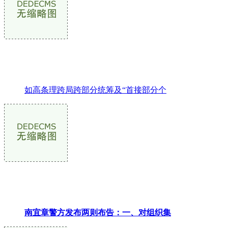
如高条理跨局跨部分统筹及“首接部分个
南宜章警方发布两则布告：一、对组织集