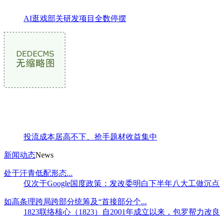
AI逛戏部关研发项目全数停摆
投流成本居高不下、抢手题材收益集中
新闻动态
News
处于汗青低配形态...
仅次于Google国度政策：发改委明白下半年八大工做沉点
如高条理跨局跨部分统筹及“首接部分个...
1823联络核心（1823）自2001年成立以来，包罗帮力