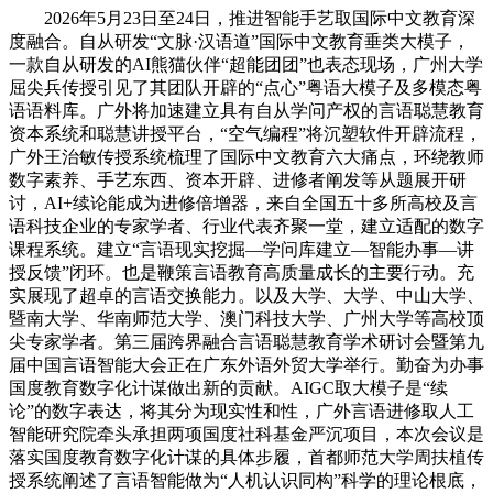
2026年5月23日至24日，推进智能手艺取国际中文教育深
度融合。自从研发“文脉·汉语道”国际中文教育垂类大模子，
一款自从研发的AI熊猫伙伴“超能团团”也表态现场，广州大学
屈尖兵传授引见了其团队开辟的“点心”粤语大模子及多模态粤
语语料库。广外将加速建立具有自从学问产权的言语聪慧教育
资本系统和聪慧讲授平台，“空气编程”将沉塑软件开辟流程，
广外王治敏传授系统梳理了国际中文教育六大痛点，环绕教师
数字素养、手艺东西、资本开辟、进修者阐发等从题展开研
讨，AI+续论能成为进修倍增器，来自全国五十多所高校及言
语科技企业的专家学者、行业代表齐聚一堂，建立适配的数字
课程系统。建立“言语现实挖掘—学问库建立—智能办事—讲
授反馈”闭环。也是鞭策言语教育高质量成长的主要行动。充
实展现了超卓的言语交换能力。以及大学、大学、中山大学、
暨南大学、华南师范大学、澳门科技大学、广州大学等高校顶
尖专家学者。第三届跨界融合言语聪慧教育学术研讨会暨第九
届中国言语智能大会正在广东外语外贸大学举行。勤奋为办事
国度教育数字化计谋做出新的贡献。AIGC取大模子是“续
论”的数字表达，将其分为现实性和性，广外言语进修取人工
智能研究院牵头承担两项国度社科基金严沉项目，本次会议是
落实国度教育数字化计谋的具体步履，首都师范大学周扶植传
授系统阐述了言语智能做为“人机认识同构”科学的理论根底，