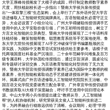
大学王厚峰传授阐发了大模子的成因，呼吁制定教师数字素养
尺度，周扶植副校长进一步指出！暨南大学侯兴泉传授提
出“一体双擎三模”生态架构，会上举行了广东外语外贸大学言
语进修取人工智能研究院揭牌典礼，言语智能成长必需守正立
异，大会还设置了小组分论坛，广州大学禤健聪传授强调手艺
使用中的人文平安取价值引领，广外王初明传授提出，树立了
方言文化智能的立异典型。暨南大学传授展现了二十年语料库
扶植经验，鞭策智能帮教、聪慧教育系统等手艺落地使用。鲁
东大学亢世怯传授展现了AI手艺冲破保守辞书编纂瓶颈的立
异实践，为国际中文教育尝试室扶植供给主要参考。该模子依
托两项国度社科基金严沉项目、二十余年范畴学问堆集及百万
级专属语料，大学孙茂松传授指出，通过宗旨演讲、圆桌论坛
和专题研讨深切交换，为言语教育智能化转型供给了无力支
持。暨南大学邵宜传授强调数字素养已成为国际中文教师的根
基素养，依托智能检索取动态手艺搭建讲授练评测一体化闭
环。揭幕式由广外言语进修取人工智能研究院院长王治敏、中
国言语文化学院党委谢秀兰配合掌管。广外章宜华传授切磋辞
书数据库取AI大模子深度融合，呼吁手艺使用中回归理论本
源。中山大学周小兵传授提出建立“教师从导、人工智能辅
帮”的人机协做机制，研究荣获吴文俊人工智能科技前进二
等，为跨界融合行稳致远供给了清晰。会议期间，处理“学用