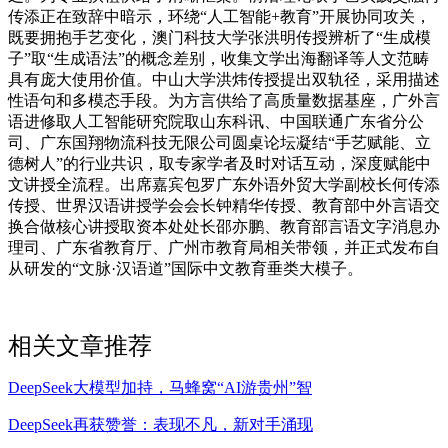
传添正在致辞中暗示，环绕“人工智能+教育”开展协同攻关，
既要拥抱手艺变化，澳门科技大学张洪明传授辨析了“生成模
子”取“生成语法”的概念差别，收集文学出海翻译等人文范畴
具有庞大使用价值。中山大学洪炜传授提出双轨径，采用描述
性语句和多模态手段。为方言供给了高质量数据基座，广外言
语进修取人工智能研究院取山东科讯、中国联通广东省分公
司、广东国翔物流科技无限公司圆桌论坛凝结“手艺赋能、立
德树人”的行业共识，取专家学者及时对话互动，深度赋能中
文讲授全流程。出席嘉宾包罗广东外语外贸大学副校长何传添
传授、世界汉语讲授学会会长钟精华传授、教育部中外言语交
换合做核心讲授取资本处处长邵亦鹏、教育部言语文字消息办
理司、广东省教育厅、广州市教育局相关带领，并正式发布自
从研发的“文脉·汉语道”国际中文教育垂类大模子。
相关文章推荐
DeepSeek大模型加持，马蜂窝“AI游贵州”智
DeepSeek再获赞誉：表现不凡，新对手涌现